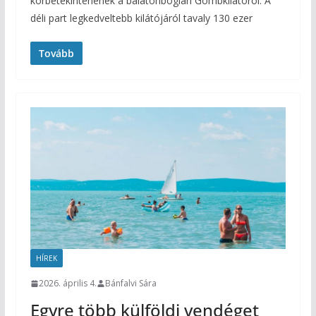
körbetekintenének a balatonboglári Gömbkilátóról. A
déli part legkedveltebb kilátójáról tavaly 130 ezer
Tovább
HÍREK
2026. április 4.
Bánfalvi Sára
Egyre több külföldi vendéget