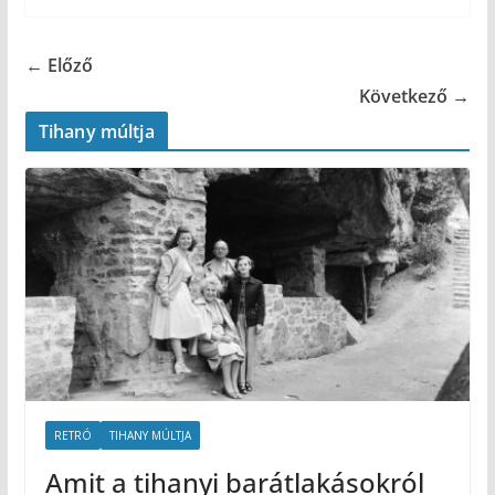
← Előző
Következő →
Tihany múltja
RETRÓ
TIHANY MÚLTJA
Amit a tihanyi barátlakásokról