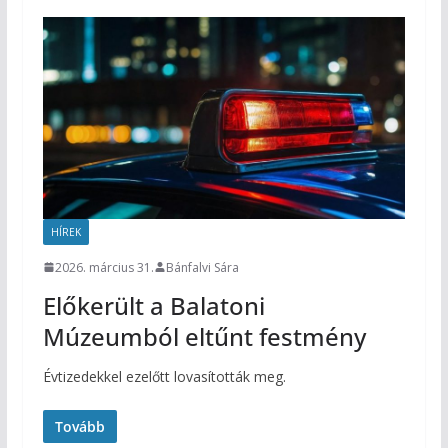
HÍREK
2026. március 31.
Bánfalvi Sára
Előkerült a Balatoni
Múzeumból eltűnt festmény
Évtizedekkel ezelőtt lovasították meg.
Tovább