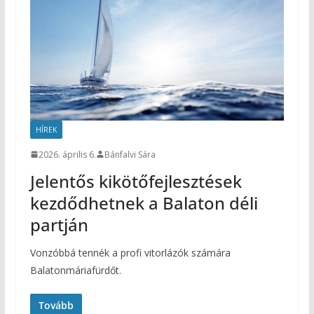
HÍREK
2026. április 6.
Bánfalvi Sára
Jelentős kikötőfejlesztések
kezdődhetnek a Balaton déli
partján
Vonzóbbá tennék a profi vitorlázók számára
Balatonmáriafürdőt.
Tovább