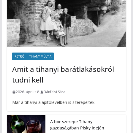
RETRÓ
TIHANY MÚLTJA
Amit a tihanyi barátlakásokról
tudni kell
2026. április 8.
Bánfalvi Sára
Már a tihanyi alapítólevélben is szerepeltek.
A bor szerepe Tihany
gazdaságában Pisky idején