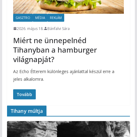
GASZTRO
MÉDIA
REKLÁM
2026. május 18.
Bánfalvi Sára
Miért ne ünnepelnéd
Tihanyban a hamburger
világnapját?
Az Echo Étterem különleges ajánlattal készül erre a
jeles alkalomra.
Tovább
Tihany múltja