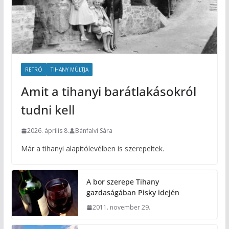
RETRÓ
TIHANY MÚLTJA
Amit a tihanyi barátlakásokról
tudni kell
2026. április 8.
Bánfalvi Sára
Már a tihanyi alapítólevélben is szerepeltek.
A bor szerepe Tihany
gazdaságában Pisky idején
2011. november 29.