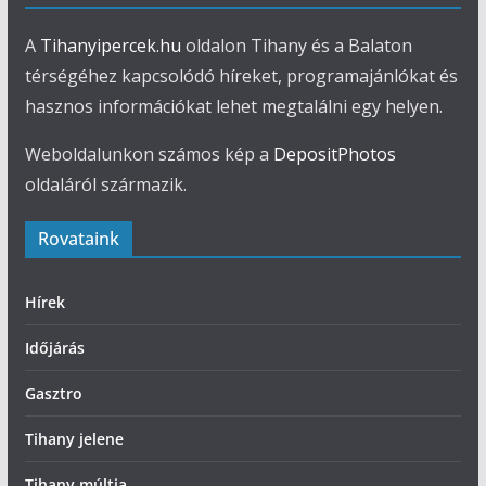
A
Tihanyipercek.hu
oldalon Tihany és a Balaton
térségéhez kapcsolódó híreket, programajánlókat és
hasznos információkat lehet megtalálni egy helyen.
Weboldalunkon számos kép a
DepositPhotos
oldaláról származik.
Rovataink
Hírek
Időjárás
Gasztro
Tihany jelene
Tihany múltja