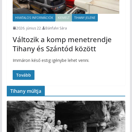
HIVATALOS INFORMÁCIÓK
KIEMELT
TIHANY JELENE
2026. június 22.
Bánfalvi Sára
Változik a komp menetrendje
Tihany és Szántód között
Immáron késő estig igénybe lehet venni.
Tovább
Tihany múltja