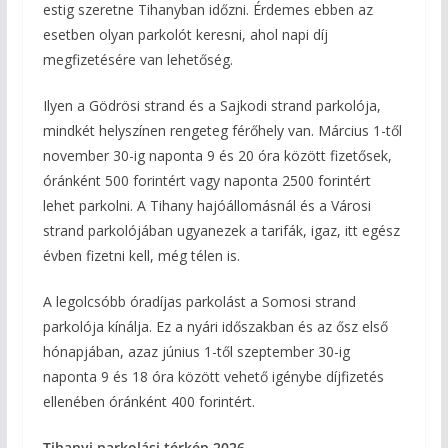
estig szeretne Tihanyban időzni. Érdemes ebben az
esetben olyan parkolót keresni, ahol napi díj
megfizetésére van lehetőség.
Ilyen a Gödrösi strand és a Sajkodi strand parkolója,
mindkét helyszínen rengeteg férőhely van. Március 1-től
november 30-ig naponta 9 és 20 óra között fizetősek,
óránként 500 forintért vagy naponta 2500 forintért
lehet parkolni. A Tihany hajóállomásnál és a Városi
strand parkolójában ugyanezek a tarifák, igaz, itt egész
évben fizetni kell, még télen is.
A legolcsóbb óradíjas parkolást a Somosi strand
parkolója kínálja. Ez a nyári időszakban és az ősz első
hónapjában, azaz június 1-től szeptember 30-ig
naponta 9 és 18 óra között vehető igénybe díjfizetés
ellenében óránként 400 forintért.
Tihanyi parkolási térkép 2026