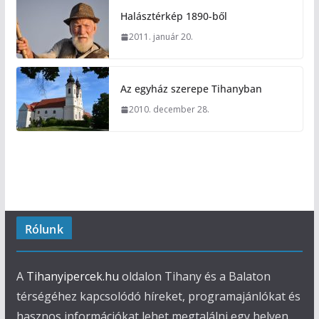
Halásztérkép 1890-ből
2011. január 20.
Az egyház szerepe Tihanyban
2010. december 28.
Rólunk
A
Tihanyipercek.hu
oldalon Tihany és a Balaton
térségéhez kapcsolódó híreket, programajánlókat és
hasznos információkat lehet megtalálni egy helyen.