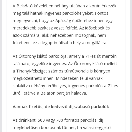
A Belső-tó közelében néhány utcában a korán érkezők
még találhatnak ingyenes parkolóhelyeket. Fontos
megjegyezni, hogy az Apátság épületéhez innen egy
meredekebb szakasz vezet felfelé. Az idősebbek és
azok számára, akik nehezebben mozognak, nem
feltétlenül ez a legoptimálisabb hely a megállásra.
Az Őrtorony kilátó parkolója, amely a 71-es út mentén
található, egyelőre ingyenes. Az Őrtorony kilátó mellett
a Tihanyi-félsziget számos túraútvonala is könnyen
megközelíthető innen. Mindezeken felül vannak
kialakítva néhány férőhelyes, ingyenes parkolók a 71-es
útról letérve a Balaton partján haladva.
Vannak fizetős, de kedvező díjszabású parkolók
Az óránkénti 500 vagy 700 forintos parkolási díj
meglehetősen borsosnak tűnhet, ha valaki reggeltől