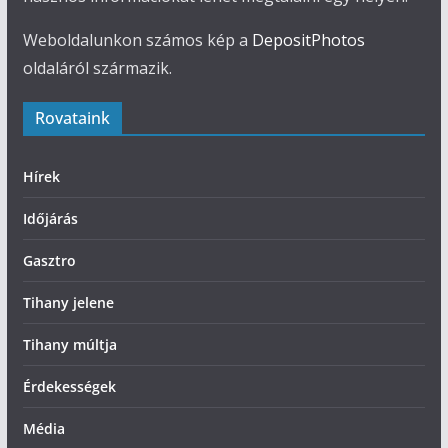
Weboldalunkon számos kép a
DepositPhotos
oldaláról származik.
Rovataink
Hírek
Időjárás
Gasztro
Tihany jelene
Tihany múltja
Érdekességek
Média