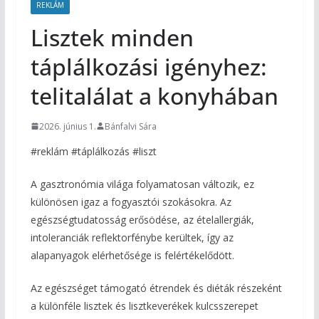
REKLÁM
Lisztek minden
táplálkozási igényhez:
telitalálat a konyhában
2026. június 1.
Bánfalvi Sára
#reklám #táplálkozás #liszt
A gasztronómia világa folyamatosan változik, ez
különösen igaz a fogyasztói szokásokra. Az
egészségtudatosság erősödése, az ételallergiák,
intoleranciák reflektorfénybe kerültek, így az
alapanyagok elérhetősége is felértékelődött.
Az egészséget támogató étrendek és diéták részeként
a különféle lisztek és lisztkeverékek kulcsszerepet