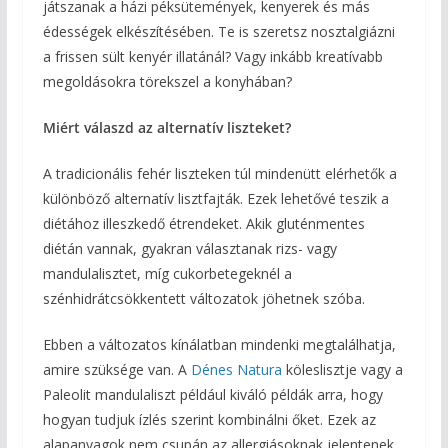
játszanak a házi péksütemények, kenyerek és más
édességek elkészítésében. Te is szeretsz nosztalgiázni
a frissen sült kenyér illatánál? Vagy inkább kreatívabb
megoldásokra törekszel a konyhában?
Miért válaszd az alternatív liszteket?
A tradicionális fehér liszteken túl mindenütt elérhetők a
különböző alternatív lisztfajták. Ezek lehetővé teszik a
diétához illeszkedő étrendeket. Akik gluténmentes
diétán vannak, gyakran választanak rizs- vagy
mandulalisztet, míg cukorbetegeknél a
szénhidrátcsökkentett változatok jöhetnek szóba.
Ebben a változatos kínálatban mindenki megtalálhatja,
amire szüksége van. A
Dénes Natura
köleslisztje vagy a
Paleolit mandulaliszt például kiváló példák arra, hogy
hogyan tudjuk ízlés szerint kombinálni őket. Ezek az
alapanyagok nem csupán az allergiásoknak jelentenek