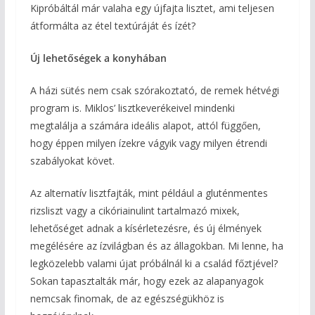
Kipróbáltál már valaha egy újfajta lisztet, ami teljesen
átformálta az étel textúráját és ízét?
Új lehetőségek a konyhában
A házi sütés nem csak szórakoztató, de remek hétvégi
program is. Miklos’ lisztkeverékeivel mindenki
megtalálja a számára ideális alapot, attól függően,
hogy éppen milyen ízekre vágyik vagy milyen étrendi
szabályokat követ.
Az alternatív lisztfajták, mint például a gluténmentes
rizsliszt vagy a cikóriainulint tartalmazó mixek,
lehetőséget adnak a kísérletezésre, és új élmények
megélésére az ízvilágban és az állagokban. Mi lenne, ha
legközelebb valami újat próbálnál ki a család főztjével?
Sokan tapasztalták már, hogy ezek az alapanyagok
nemcsak finomak, de az egészségükhöz is