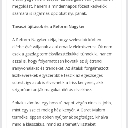
megoldást, hanem a mindennapos főzést kedvelők
számára is izgalmas opciókat nyújtanak.
Tavaszi újítások és a Reform Nagyker
A Reform Nagyker célja, hogy szélesebb körben
elérhetővé váljanak az alternatív élelmiszerek. Ők nem
csak a gazdag termékválasztékukkal tűnnek ki, hanem
azzal is, hogy folyamatosan követik az új étrendi
irányvonalakat és trendeket. Az általuk forgalmazott
lisztkeverékek egyszerűbbé teszik az egészséges
sütést, így azok is élvezhetik a friss kenyeret, akik
szigorúan tartják magukat diétás elveikhez.
Sokak számára egy hosszú napot végén nincs is jobb,
mint egy szelet meleg házi kenyér. A Garat Malom
termékei éppen ebben nyújtanak segítséget, kínálva
mind a klasszikus, mind az alternatív liszteket.