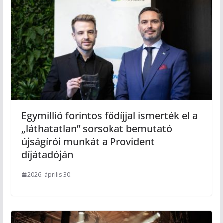
Egymillió forintos fődíjjal ismerték el a
„láthatatlan” sorsokat bemutató
újságírói munkát a Provident
díjátadóján
2026. április 30.