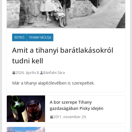
RETRÓ
TIHANY MÚLTJA
Amit a tihanyi barátlakásokról
tudni kell
2026. április 8.
Bánfalvi Sára
Már a tihanyi alapítólevélben is szerepeltek.
A bor szerepe Tihany
gazdaságában Pisky idején
2011. november 29.