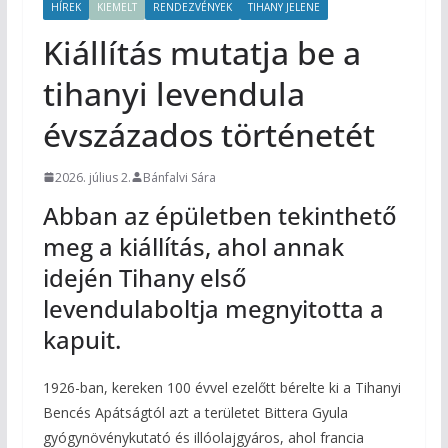
HÍREK
KIEMELT
RENDEZVÉNYEK
TIHANY JELENE
Kiállítás mutatja be a
tihanyi levendula
évszázados történetét
2026. július 2.
Bánfalvi Sára
Abban az épületben tekinthető
meg a kiállítás, ahol annak
idején Tihany első
levendulaboltja megnyitotta a
kapuit.
1926-ban, kereken 100 évvel ezelőtt bérelte ki a Tihanyi
Bencés Apátságtól azt a területet Bittera Gyula
gyógynövénykutató és illóolajgyáros, ahol francia