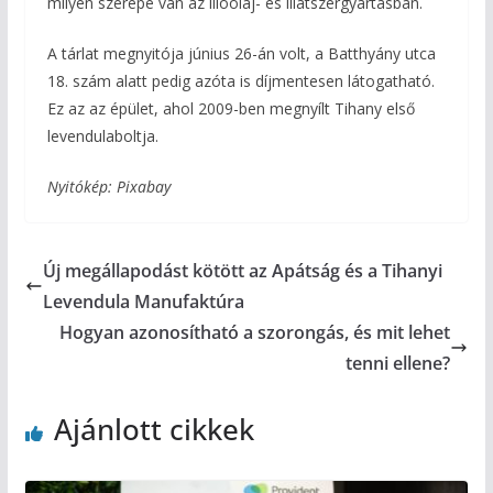
milyen szerepe van az illóolaj- és illatszergyártásban.
A tárlat megnyitója június 26-án volt, a Batthyány utca
18. szám alatt pedig azóta is díjmentesen látogatható.
Ez az az épület, ahol 2009-ben megnyílt Tihany első
levendulaboltja.
Nyitókép: Pixabay
Új megállapodást kötött az Apátság és a Tihanyi
Levendula Manufaktúra
Hogyan azonosítható a szorongás, és mit lehet
tenni ellene?
Ajánlott cikkek