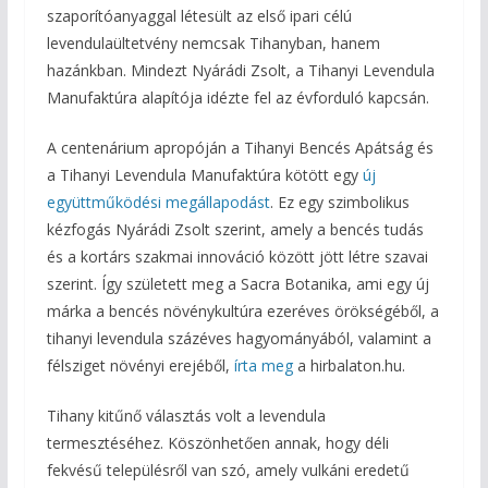
szaporítóanyaggal létesült az első ipari célú
levendulaültetvény nemcsak Tihanyban, hanem
hazánkban. Mindezt Nyárádi Zsolt, a Tihanyi Levendula
Manufaktúra alapítója idézte fel az évforduló kapcsán.
A centenárium apropóján a Tihanyi Bencés Apátság és
a Tihanyi Levendula Manufaktúra kötött egy
új
együttműködési megállapodást
. Ez egy szimbolikus
kézfogás Nyárádi Zsolt szerint, amely a bencés tudás
és a kortárs szakmai innováció között jött létre szavai
szerint. Így született meg a Sacra Botanika, ami egy új
márka a bencés növénykultúra ezeréves örökségéből, a
tihanyi levendula százéves hagyományából, valamint a
félsziget növényi erejéből,
írta meg
a hirbalaton.hu.
Tihany kitűnő választás volt a levendula
termesztéséhez. Köszönhetően annak, hogy déli
fekvésű településről van szó, amely vulkáni eredetű