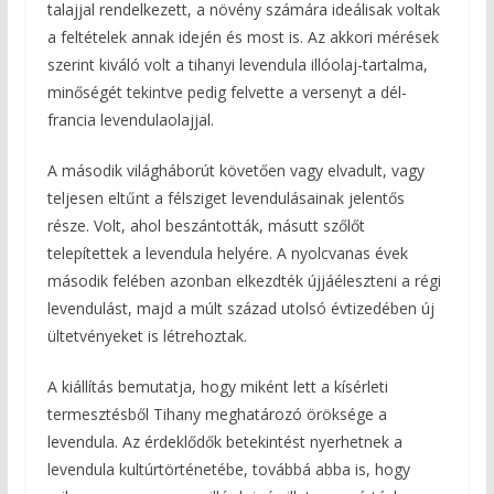
talajjal rendelkezett, a növény számára ideálisak voltak
a feltételek annak idején és most is. Az akkori mérések
szerint kiváló volt a tihanyi levendula illóolaj-tartalma,
minőségét tekintve pedig felvette a versenyt a dél-
francia levendulaolajjal.
A második világháborút követően vagy elvadult, vagy
teljesen eltűnt a félsziget levendulásainak jelentős
része. Volt, ahol beszántották, másutt szőlőt
telepítettek a levendula helyére. A nyolcvanas évek
második felében azonban elkezdték újjáéleszteni a régi
levendulást, majd a múlt század utolsó évtizedében új
ültetvényeket is létrehoztak.
A kiállítás bemutatja, hogy miként lett a kísérleti
termesztésből Tihany meghatározó öröksége a
levendula. Az érdeklődők betekintést nyerhetnek a
levendula kultúrtörténetébe, továbbá abba is, hogy