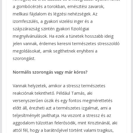
a gombócérzés a torokban, emésztési zavarok,
mellkasi fájdalom és légzési nehézségek. Az
izomfeszülés, a gyakori vizelési inger és a
szájszárazság szintén gyakori fiziológiai
megnyilvánulások. Ha ezek a tünetek hosszabb ideig
jelen vannak, érdemes keresni természetes stresszoldó
megoldásokat, amik segíthetnek enyhíteni a
szorongást.
Normális szorongás vagy már kóros?
Vannak helyzetek, amikor a stressz természetes
reakciónak tekinthető. Például Tamás, aki
versenyszerűen úszik és egy fontos megmérettetés
előtt áll, érezheti azt a természetes izgalmat, ami a
teljesítményét javíthatja. Ha viszont a stressz és az
aggodalom túlzottan felerősödik, mint Krisztinánál, aki
attól fél, hogy a barátnőjével történt valami tragikus,