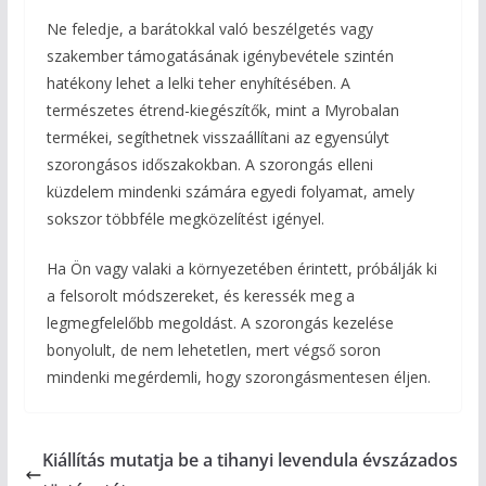
Ne feledje, a barátokkal való beszélgetés vagy
szakember támogatásának igénybevétele szintén
hatékony lehet a lelki teher enyhítésében. A
természetes étrend-kiegészítők, mint a Myrobalan
termékei, segíthetnek visszaállítani az egyensúlyt
szorongásos időszakokban. A szorongás elleni
küzdelem mindenki számára egyedi folyamat, amely
sokszor többféle megközelítést igényel.
Ha Ön vagy valaki a környezetében érintett, próbálják ki
a felsorolt módszereket, és keressék meg a
legmegfelelőbb megoldást. A szorongás kezelése
bonyolult, de nem lehetetlen, mert végső soron
mindenki megérdemli, hogy szorongásmentesen éljen.
Kiállítás mutatja be a tihanyi levendula évszázados