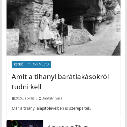
RETRÓ
TIHANY MÚLTJA
Amit a tihanyi barátlakásokról
tudni kell
2026. április 8.
Bánfalvi Sára
Már a tihanyi alapítólevélben is szerepeltek.
A bor szerepe Tihany