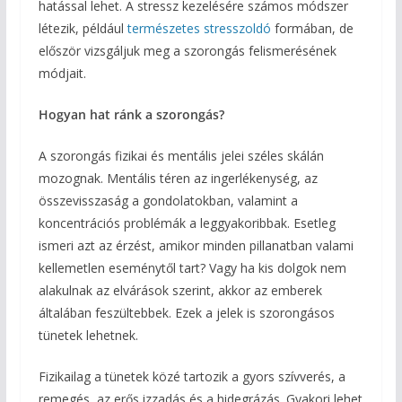
hatással lehet. A stressz kezelésére számos módszer
létezik, például
természetes stresszoldó
formában, de
először vizsgáljuk meg a szorongás felismerésének
módjait.
Hogyan hat ránk a szorongás?
A szorongás fizikai és mentális jelei széles skálán
mozognak. Mentális téren az ingerlékenység, az
összevisszaság a gondolatokban, valamint a
koncentrációs problémák a leggyakoribbak. Esetleg
ismeri azt az érzést, amikor minden pillanatban valami
kellemetlen eseménytől tart? Vagy ha kis dolgok nem
alakulnak az elvárások szerint, akkor az emberek
általában feszültebbek. Ezek a jelek is szorongásos
tünetek lehetnek.
Fizikailag a tünetek közé tartozik a gyors szívverés, a
remegés, az erős izzadás és a hidegrázás. Gyakori lehet