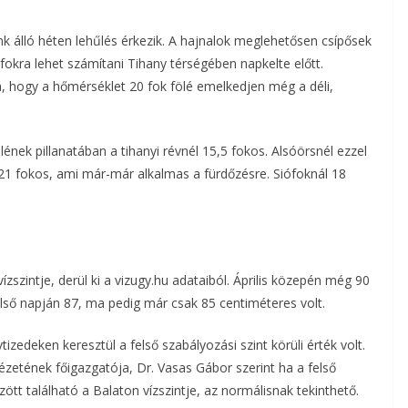
k álló héten lehűlés érkezik. A hajnalok meglehetősen csípősek
fokra lehet számítani Tihany térségében napkelte előtt.
 hogy a hőmérséklet 20 fok fölé emelkedjen még a déli,
nek pillanatában a tihanyi révnél 15,5 fokos. Alsóörsnél ezzel
21 fokos, ami már-már alkalmas a fürdőzésre. Siófoknál 18
zszintje, derül ki a vizugy.hu adataiból. Április közepén még 90
első napján 87, ma pedig már csak 85 centiméteres volt.
izedeken keresztül a felső szabályozási szint körüli érték volt.
zetének főigazgatója, Dr. Vasas Gábor szerint ha a felső
zött található a Balaton vízszintje, az normálisnak tekinthető.