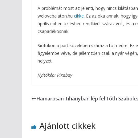
A problémát most az jelenti, hogy nincs kilátásba
welovebalaton.hu
cikke
. Ez az oka annak, hogy igy
április ebben az évben rendkívül száraz volt, és 
csapadékosnak.
Siófokon a part közelében száraz a tó medre. Ez 
figyelembe véve, de jellemzően csak a nyár végén,
helyzet.
Nyitókép: Pixabay
Hamarosan Tihanyban lép fel Tóth Szabolc
Ajánlott cikkek