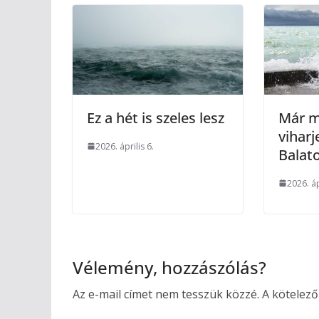
Ez a hét is szeles lesz
Már m
viharj
2026. április 6.
Balat
2026. áp
Vélemény, hozzászólás?
Az e-mail címet nem tesszük közzé.
A kötelez