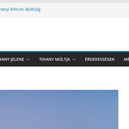
Tihanyi Bencés Apátság
ihanyi telkek előtti területre
anyban
anyi étterem
 biztosan lehet strandolni
HANY JELENE
TIHANY MÚLTJA
ÉRDEKESSÉGEK
MÉ