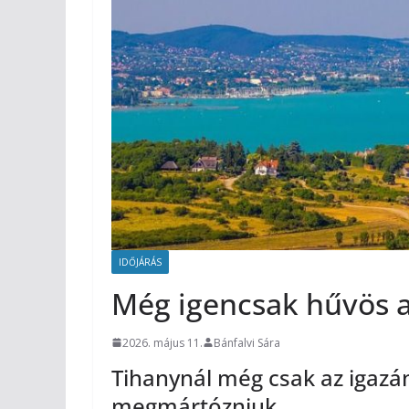
IDŐJÁRÁS
Még igencsak hűvös a
2026. május 11.
Bánfalvi Sára
Tihanynál még csak az igaz
megmártózniuk.