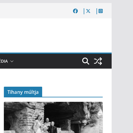
DIA
Tihany múltja