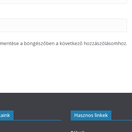
m mentése a böngészőben a következő hozzászólásomhoz.
taink
Hasznos linkek