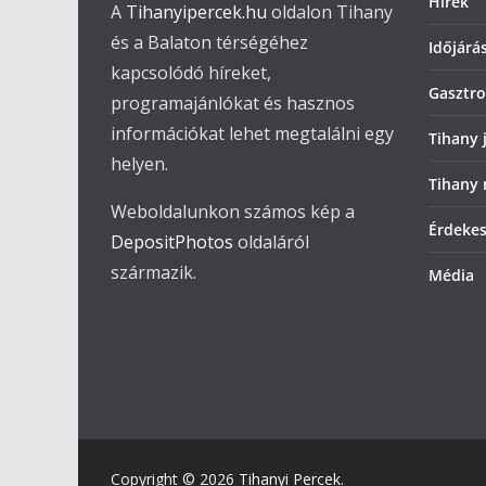
Hírek
A
Tihanyipercek.hu
oldalon Tihany
és a Balaton térségéhez
Időjárá
kapcsolódó híreket,
Gasztro
programajánlókat és hasznos
információkat lehet megtalálni egy
Tihany 
helyen.
Tihany 
Weboldalunkon számos kép a
Érdeke
DepositPhotos
oldaláról
származik.
Média
Copyright © 2026
Tihanyi Percek
.