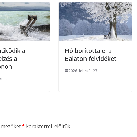
űködik a
Hó borította el a
elzés a
Balaton-felvidéket
onon
2026. február 23.
rilis 1.
ő mezőket
*
karakterrel jelöltük