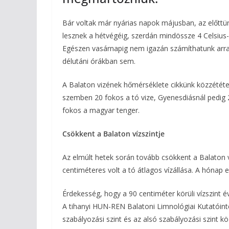
Bár voltak már nyárias napok májusban, az előttün
lesznek a hétvégéig, szerdán mindössze 4 Celsius-
Egészen vasárnapig nem igazán számíthatunk arra,
délutáni órákban sem.
A Balaton vizének hőmérséklete cikkünk közzétételé
szemben 20 fokos a tó vize, Gyenesdiásnál pedig 
fokos a magyar tenger.
Csökkent a Balaton vízszintje
Az elmúlt hetek során tovább csökkent a Balaton ví
centiméteres volt a tó átlagos vízállása. A hónap 
Érdekesség, hogy a 90 centiméter körüli vízszint évt
A tihanyi HUN-REN Balatoni Limnológiai Kutatóinté
szabályozási szint és az alsó szabályozási szint kö