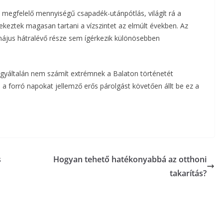
n megfelelő mennyiségű csapadék-utánpótlás, világít rá a
ekeztek magasan tartani a vízszintet az elmúlt években. Az
a május hátralévő része sem ígérkezik különösebben
egyáltalán nem számít extrémnek a Balaton történetét
 a forró napokat jellemző erős párolgást követően állt be ez a
s
Hogyan tehető hatékonyabbá az otthoni
takarítás?