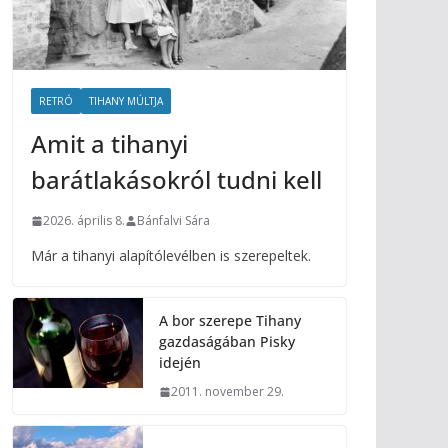
RETRÓ
TIHANY MÚLTJA
Amit a tihanyi
barátlakásokról tudni kell
2026. április 8.
Bánfalvi Sára
Már a tihanyi alapítólevélben is szerepeltek.
A bor szerepe Tihany
gazdaságában Pisky
idején
2011. november 29.