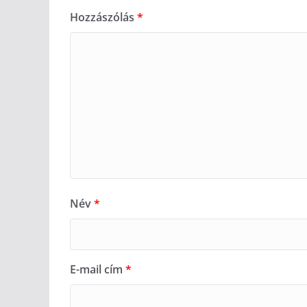
Hozzászólás
*
Név
*
E-mail cím
*