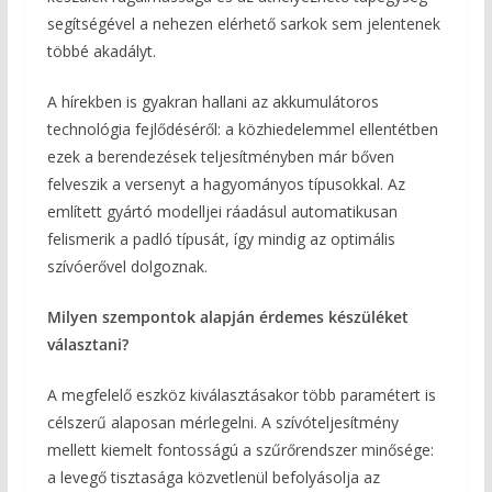
segítségével a nehezen elérhető sarkok sem jelentenek
többé akadályt.
A hírekben is gyakran hallani az akkumulátoros
technológia fejlődéséről: a közhiedelemmel ellentétben
ezek a berendezések teljesítményben már bőven
felveszik a versenyt a hagyományos típusokkal. Az
említett gyártó modelljei ráadásul automatikusan
felismerik a padló típusát, így mindig az optimális
szívóerővel dolgoznak.
Milyen szempontok alapján érdemes készüléket
választani?
A megfelelő eszköz kiválasztásakor több paramétert is
célszerű alaposan mérlegelni. A szívóteljesítmény
mellett kiemelt fontosságú a szűrőrendszer minősége:
a levegő tisztasága közvetlenül befolyásolja az