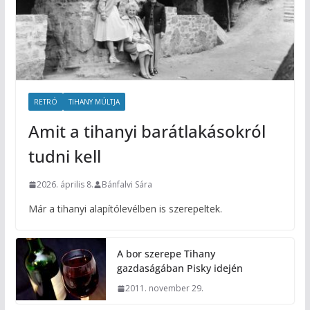
RETRÓ
TIHANY MÚLTJA
Amit a tihanyi barátlakásokról
tudni kell
2026. április 8.
Bánfalvi Sára
Már a tihanyi alapítólevélben is szerepeltek.
A bor szerepe Tihany
gazdaságában Pisky idején
2011. november 29.