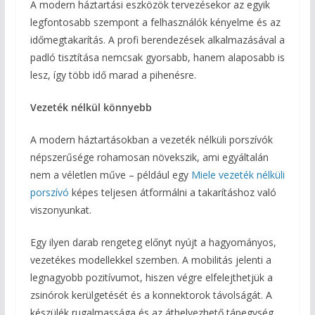
A modern háztartási eszközök tervezésekor az egyik
legfontosabb szempont a felhasználók kényelme és az
időmegtakarítás. A profi berendezések alkalmazásával a
padló tisztítása nemcsak gyorsabb, hanem alaposabb is
lesz, így több idő marad a pihenésre.
Vezeték nélkül könnyebb
A modern háztartásokban a vezeték nélküli porszívók
népszerűsége rohamosan növekszik, ami egyáltalán
nem a véletlen műve – például egy
Miele vezeték nélküli
porszívó
képes teljesen átformálni a takarításhoz való
viszonyunkat.
Egy ilyen darab rengeteg előnyt nyújt a hagyományos,
vezetékes modellekkel szemben. A mobilitás jelenti a
legnagyobb pozitívumot, hiszen végre elfelejthetjük a
zsinórok kerülgetését és a konnektorok távolságát. A
készülék rugalmassága és az áthelyezhető tápegység