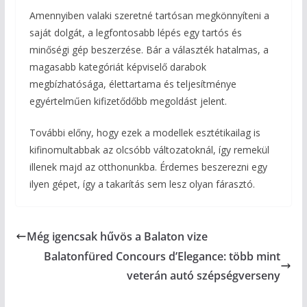
Amennyiben valaki szeretné tartósan megkönnyíteni a
saját dolgát, a legfontosabb lépés egy tartós és
minőségi gép beszerzése. Bár a választék hatalmas, a
magasabb kategóriát képviselő darabok
megbízhatósága, élettartama és teljesítménye
egyértelműen kifizetődőbb megoldást jelent.
További előny, hogy ezek a modellek esztétikailag is
kifinomultabbak az olcsóbb változatoknál, így remekül
illenek majd az otthonunkba. Érdemes beszerezni egy
ilyen gépet, így a takarítás sem lesz olyan fárasztó.
Még igencsak hűvös a Balaton vize
Balatonfüred Concours d’Elegance: több mint
veterán autó szépségverseny