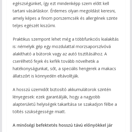
egészségünket, így ezt mindenképp szem előtt kell
tartani vásárláskor. Érdemes olyan megoldást keresni,
amely képes a finom porszemcsék és allergének szinte
teljes egészét kiszűrni.
Praktikus szempont lehet még a többfunkciós kialakítás
is: némelyik gép egy mozdulattal morzsaporszívóvá
alakítható a bútorok vagy az autó tisztításához. A
cserélhető fejek és kefék tovább növelhetik a
hatékonyságunkat, sőt, a speciális hengerek a makacs
állatszőrt is könnyedén eltávolítják.
A hosszú üzemidőt biztosító akkumulátorok szintén
lényegesek: ezek garantálják, hogy a nagyobb
alapterületű helyiségek takarítása se szakadjon félbe a
töltés szükségessége miatt.
A minőségi befektetés hosszú távú előnyökkel jár