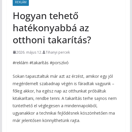
REKLÁM
Hogyan tehető
hatékonyabbá az
otthoni takarítás?
2026. május 12.
Tihanyi percek
#reklám #takarítás #porszívó
Sokan tapasztaltuk már azt az érzést, amikor egy jól
megérdemelt szabadnap végén is fáradtak vagyunk –
főleg akkor, ha egész nap az otthunkat próbáltuk
kitakarítani, rendbe tenni. A takarítás terhe sajnos nem
tüntethető el véglegesen a mindennapokból,
ugyanakkor a technikai fejlődésnek köszönhetően ma
már jelentősen könnyíthetünk rajta.